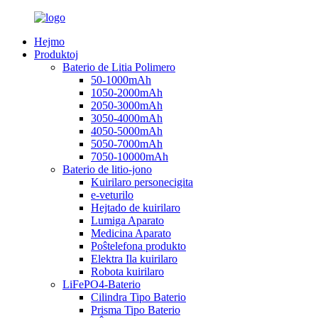
Hejmo
Produktoj
Baterio de Litia Polimero
50-1000mAh
1050-2000mAh
2050-3000mAh
3050-4000mAh
4050-5000mAh
5050-7000mAh
7050-10000mAh
Baterio de litio-jono
Kuirilaro personecigita
e-veturilo
Hejtado de kuirilaro
Lumiga Aparato
Medicina Aparato
Poŝtelefona produkto
Elektra Ila kuirilaro
Robota kuirilaro
LiFePO4-Baterio
Cilindra Tipo Baterio
Prisma Tipo Baterio