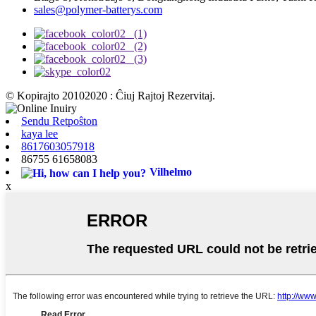
sales@polymer-batterys.com
© Kopirajto 20102020 : Ĉiuj Rajtoj Rezervitaj.
Sendu Retpoŝton
kaya lee
8617603057918
86755 61658083
Vilhelmo
x