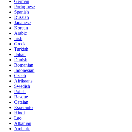
German
Portuguese
Spanish
Russian
Japanese
Korean
Arabic
Irish
Greek
Turkish
Italian
Danish
Romanian
Indonesian
Czech
Afrikaans
Swedish
Polish
Basque
Catalan
Esperanto
Hindi
Lao
Albanian
Amharic