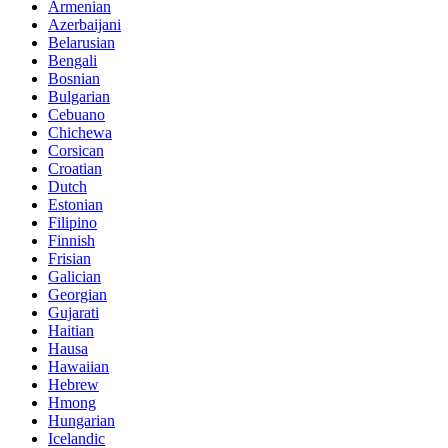
Armenian
Azerbaijani
Belarusian
Bengali
Bosnian
Bulgarian
Cebuano
Chichewa
Corsican
Croatian
Dutch
Estonian
Filipino
Finnish
Frisian
Galician
Georgian
Gujarati
Haitian
Hausa
Hawaiian
Hebrew
Hmong
Hungarian
Icelandic