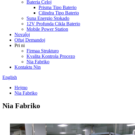
Bateria Ĉeloj
Prisma Tipo Baterio
Cilindra Tipo Baterio
Suna Energio Stokado
12V Profunda Cikla Baterio
Mobile Power Station
Novaĵoj
Oftaj Demandoj
Pri ni
Firmaa Strukturo
Kvalita Kontrola Procezo
Nia Fabriko
Kontaktu Nin
English
Hejmo
Nia Fabriko
Nia Fabriko