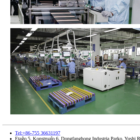
Tel:+86-755 36631197
Etaĝo 5, Konstruaĵo 6, Dongfanghong Industria Parko, Yushi