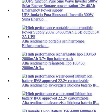
UPS-funkcio Pura Sinusonda Invertilo 500W
Suna Energio...
Alta rendimento portebla seninterrompa
Elektroprovizo...
Alta rendimento reŝargebla lipo 103450
2000mAh 3...
Alta rendimento akvorezista litiojona baterio IP...
Alta rendimento akvorezista litiojona baterio IP...