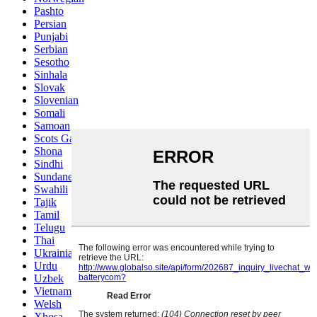
Pashto
Persian
Punjabi
Serbian
Sesotho
Sinhala
Slovak
Slovenian
Somali
Samoan
Scots Gaelic
Shona
Sindhi
Sundanese
Swahili
Tajik
Tamil
Telugu
Thai
Ukrainian
Urdu
Uzbek
Vietnamese
Welsh
Xhosa