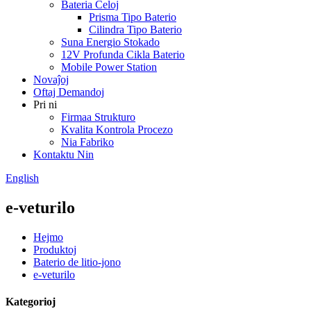
Bateria Ĉeloj
Prisma Tipo Baterio
Cilindra Tipo Baterio
Suna Energio Stokado
12V Profunda Cikla Baterio
Mobile Power Station
Novaĵoj
Oftaj Demandoj
Pri ni
Firmaa Strukturo
Kvalita Kontrola Procezo
Nia Fabriko
Kontaktu Nin
English
e-veturilo
Hejmo
Produktoj
Baterio de litio-jono
e-veturilo
Kategorioj