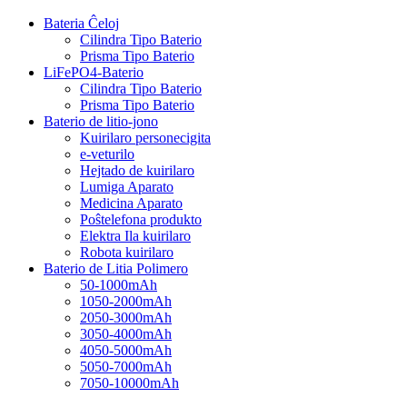
Bateria Ĉeloj
Cilindra Tipo Baterio
Prisma Tipo Baterio
LiFePO4-Baterio
Cilindra Tipo Baterio
Prisma Tipo Baterio
Baterio de litio-jono
Kuirilaro personecigita
e-veturilo
Hejtado de kuirilaro
Lumiga Aparato
Medicina Aparato
Poŝtelefona produkto
Elektra Ila kuirilaro
Robota kuirilaro
Baterio de Litia Polimero
50-1000mAh
1050-2000mAh
2050-3000mAh
3050-4000mAh
4050-5000mAh
5050-7000mAh
7050-10000mAh