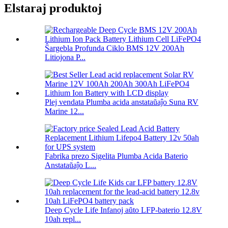
Elstaraj produktoj
Ŝargebla Profunda Ciklo BMS 12V 200Ah
Litiojona P...
Plej vendata Plumba acida anstataŭaĵo Suna RV
Marine 12...
Fabrika prezo Sigelita Plumba Acida Baterio
Anstataŭaĵo L...
Deep Cycle Life Infanoj aŭto LFP-baterio 12.8V
10ah repl...