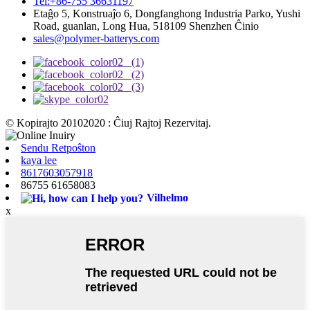
Tel:+86-755 36631197
Etaĝo 5, Konstruaĵo 6, Dongfanghong Industria Parko, Yushi
Road, guanlan, Long Hua, 518109 Shenzhen Ĉinio
sales@polymer-batterys.com
© Kopirajto 20102020 : Ĉiuj Rajtoj Rezervitaj.
Sendu Retpoŝton
kaya lee
8617603057918
86755 61658083
Vilhelmo
x