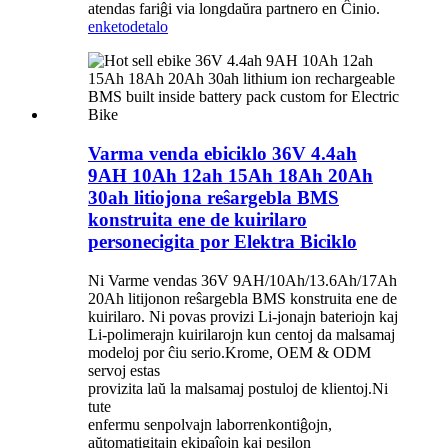
atendas fariĝi via longdaŭra partnero en Ĉinio.
enketo
detalo
Varma venda ebiciklo 36V 4.4ah
9AH 10Ah 12ah 15Ah 18Ah 20Ah
30ah litiojona reŝargebla BMS
konstruita ene de kuirilaro
personecigita por Elektra Biciklo
Ni Varme vendas 36V 9AH/10Ah/13.6Ah/17Ah
20Ah litijonon reŝargebla BMS konstruita ene de
kuirilaro. Ni povas provizi Li-jonajn bateriojn kaj
Li-polimerajn kuirilarojn kun centoj da malsamaj
modeloj por ĉiu serio.Krome, OEM & ODM
servoj estas
provizita laŭ la malsamaj postuloj de klientoj.Ni
tute
enfermu senpolvajn laborrenkontiĝojn,
aŭtomatigitajn ekipaĵojn kaj pesilon