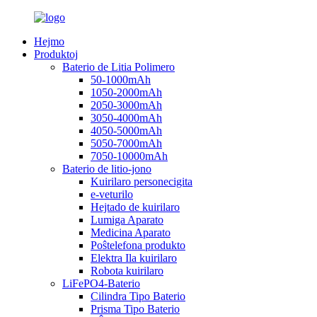
Hejmo
Produktoj
Baterio de Litia Polimero
50-1000mAh
1050-2000mAh
2050-3000mAh
3050-4000mAh
4050-5000mAh
5050-7000mAh
7050-10000mAh
Baterio de litio-jono
Kuirilaro personecigita
e-veturilo
Hejtado de kuirilaro
Lumiga Aparato
Medicina Aparato
Poŝtelefona produkto
Elektra Ila kuirilaro
Robota kuirilaro
LiFePO4-Baterio
Cilindra Tipo Baterio
Prisma Tipo Baterio