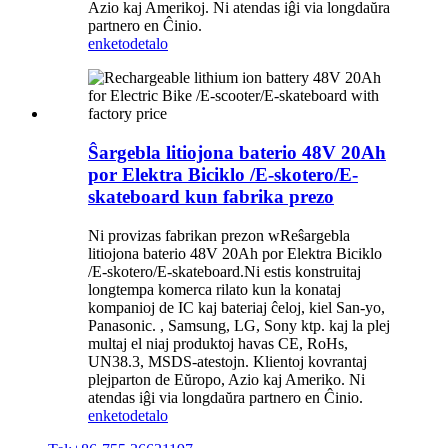
Azio kaj Amerikoj. Ni atendas iĝi via longdaŭra
partnero en Ĉinio.
enketo
detalo
Ŝargebla litiojona baterio 48V 20Ah
por Elektra Biciklo /E-skotero/E-
skateboard kun fabrika prezo
Ni provizas fabrikan prezon wReŝargebla
litiojona baterio 48V 20Ah por Elektra Biciklo
/E-skotero/E-skateboard.Ni estis konstruitaj
longtempa komerca rilato kun la konataj
kompanioj de IC kaj bateriaj ĉeloj, kiel San-yo,
Panasonic. , Samsung, LG, Sony ktp. kaj la plej
multaj el niaj produktoj havas CE, RoHs,
UN38.3, MSDS-atestojn. Klientoj kovrantaj
plejparton de Eŭropo, Azio kaj Ameriko. Ni
atendas iĝi via longdaŭra partnero en Ĉinio.
enketo
detalo