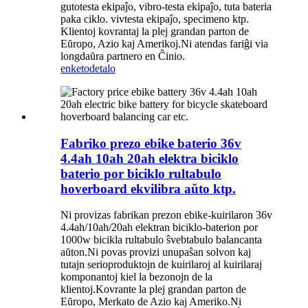
gutotesta ekipaĵo, vibro-testa ekipaĵo, tuta bateria
paka ciklo. vivtesta ekipaĵo, specimeno ktp.
Klientoj kovrantaj la plej grandan parton de
Eŭropo, Azio kaj Amerikoj.Ni atendas fariĝi via
longdaŭra partnero en Ĉinio.
enketo
detalo
Fabriko prezo ebike baterio 36v
4.4ah 10ah 20ah elektra biciklo
baterio por biciklo rultabulo
hoverboard ekvilibra aŭto ktp.
Ni provizas fabrikan prezon ebike-kuirilaron 36v
4.4ah/10ah/20ah elektran biciklo-baterion por
1000w bicikla rultabulo ŝvebtabulo balancanta
aŭton.Ni povas provizi unupaŝan solvon kaj
tutajn serioproduktojn de kuirilaroj al kuirilaraj
komponantoj kiel la bezonojn de la
klientoj.Kovrante la plej grandan parton de
Eŭropo, Merkato de Azio kaj Ameriko.Ni