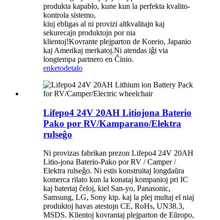
produkta kapablo, kune kun la perfekta kvalito-
kontrola sistemo,
kiuj ebligas al ni provizi altkvalitajn kaj
sekurecajn produktojn por nia
klientoj!Kovrante plejparton de Koreio, Japanio
kaj Amerikaj merkatoj.Ni atendas iĝi via
longtempa partnero en Ĉinio.
enketo
detalo
Lifepo4 24V 20AH Litiojona Baterio
Pako por RV/Kamparano/Elektra
rulseĝo
Ni provizas fabrikan prezon Lifepo4 24V 20AH
Litio-jona Baterio-Pako por RV / Camper /
Elektra rulseĝo. Ni estis konstruitaj longdaŭra
komerca rilato kun la konataj kompanioj pri IC
kaj bateriaj ĉeloj, kiel San-yo, Panasonic,
Samsung, LG, Sony ktp. kaj la plej multaj el niaj
produktoj havas atestojn CE, RoHs, UN38.3,
MSDS. Klientoj kovrantaj plejparton de Eŭropo,