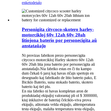
enketo
detalo
Personigita citycoco-skotero harley-
motorcikloj 60v 12ah 60v 20ah
litiojona baterio por personecigita aŭ
anstataŭaĵo
Ni provizas fabrikon prezo personecigita
citycoco motorcikloj Harley skotero 60v 12ah
60v 20ah litia jona baterio por personecigita aŭ
anstataŭaĵo.Nia fabriko estas en ĉi tiu kampo
dum ĉirkaŭ 6 jaroj kaj havas riĉajn spertojn en
desegnado kaj fabrikado de litio baterio pako, E
Biciklo Baterio, suna stokado baterio, skotero
baterio kaj tiel plu.
En nia fabriko ni havas kompletan aron de
produktadaj ekipaĵoj valorantaj pli ol $ 3000000,
kiuj inkluzive de bateriaj ĉelciklo-viva prova
ekipaĵo, aŭtomata velda ekipaĵo, alttemperatura
testa ekipaĵo, malalta temperatura testa ekipaĵo,