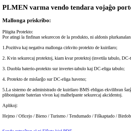
PLMEN varma vendo tendara vojaĝo porte
Mallonga priskribo:
Pliigita Protekto:
Por atingi la finfinan sekurecon de la produkto, ni aldonis plurkanala
1.Pozitiva kaj negativa mallonga cirkvito protekto de kuirilaro;
2. Kvin sekurecaj protektoj, kiam kvar protektoj (invetila tabulo, DC-
3. Duobla baterio-protekto sur inverter-tabulo kaj DC-eliga tabulo;
4. Protekto de misŝarĝo sur DC-eliga haveno;
5.La sistemo de administrado de kuirilaro BMS ebligas ekvilibran ŝarĝ
plibonigante baterian vivon kaj malhelpante sekurecaj akcidentoj.
Aplikoj:
Hejmo / Oficejo / Bieno / Turismo / Tendumado / Fiŝkaptado / Birdobser