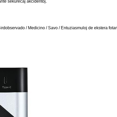
nte sekurecaj akcidentoj.
rdobservado / Medicino / Savo / Entuziasmuloj de ekstera fotarto 