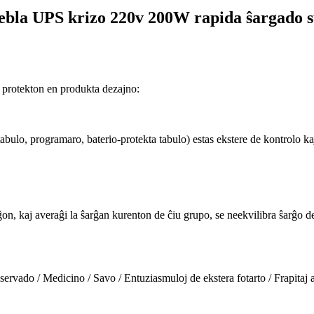
bla UPS krizo 220v 200W rapida ŝargado s
n protekton en produkta dezajno:
tabulo, programaro, baterio-protekta tabulo) estas ekstere de kontrolo k
on, kaj averaĝi la ŝarĝan kurenton de ĉiu grupo, se neekvilibra ŝarĝo 
vado / Medicino / Savo / Entuziasmuloj de ekstera fotarto / Frapitaj ar