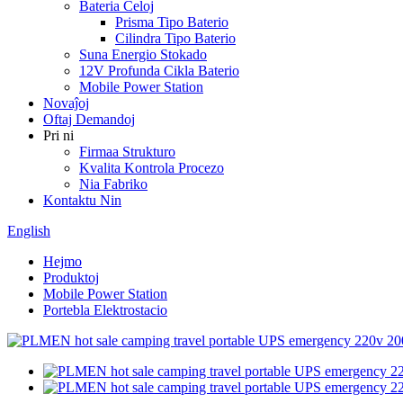
Bateria Ĉeloj
Prisma Tipo Baterio
Cilindra Tipo Baterio
Suna Energio Stokado
12V Profunda Cikla Baterio
Mobile Power Station
Novaĵoj
Oftaj Demandoj
Pri ni
Firmaa Strukturo
Kvalita Kontrola Procezo
Nia Fabriko
Kontaktu Nin
English
Hejmo
Produktoj
Mobile Power Station
Portebla Elektrostacio