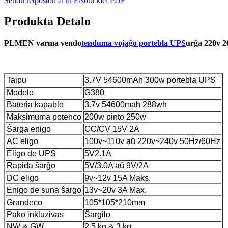
Sendu retpoŝton al ni
Elŝutu kiel PDF
Produkta Detalo
PLMEN varma vendo
tenduma vojaĝo portebla UPS
urĝa 220v 
Tajpu
3.7V 54600mAh 300w portebla UPS
Modelo
G380
Bateria kapablo
3.7v 54600mah 288wh
Maksimuma potenco
200w pinto 250w
Ŝarga enigo
CC/CV 15V 2A
AC eligo
100v~110v aŭ 220v~240v 50Hz/60Hz
Eligo de UPS
5V2.1A
Rapida ŝarĝo
5V/3.0A aŭ 9V/2A
DC eligo
9v~12v 15A Maks.
Enigo de suna ŝargo
13v~20v 3A Max.
Grandeco
105*105*210mm
Pako inkluzivas
Ŝargilo
NW & GW
2,5 kg & 3 kg