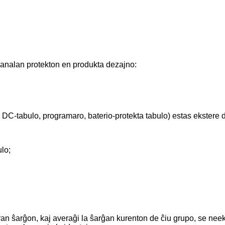
rkanalan protekton en produkta dezajno:
lo, DC-tabulo, programaro, baterio-protekta tabulo) estas ekstere
ulo;
an ŝarĝon, kaj averaĝi la ŝarĝan kurenton de ĉiu grupo, se neek