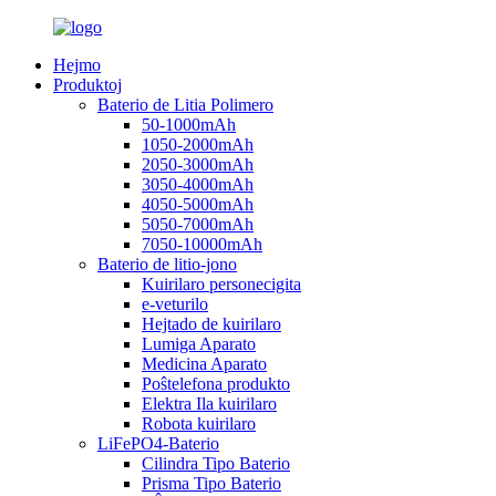
Hejmo
Produktoj
Baterio de Litia Polimero
50-1000mAh
1050-2000mAh
2050-3000mAh
3050-4000mAh
4050-5000mAh
5050-7000mAh
7050-10000mAh
Baterio de litio-jono
Kuirilaro personecigita
e-veturilo
Hejtado de kuirilaro
Lumiga Aparato
Medicina Aparato
Poŝtelefona produkto
Elektra Ila kuirilaro
Robota kuirilaro
LiFePO4-Baterio
Cilindra Tipo Baterio
Prisma Tipo Baterio