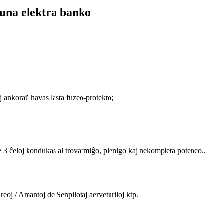
una elektra banko
aj ankoraŭ havas lasta fuzeo-protekto;
de 3 ĉeloj kondukas al trovarmiĝo, plenigo kaj nekompleta potenco.,
eoj / Amantoj de Senpilotaj aerveturiloj ktp.