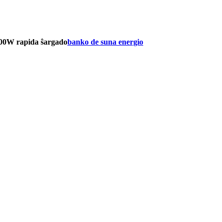
200W rapida ŝargado
banko de suna energio